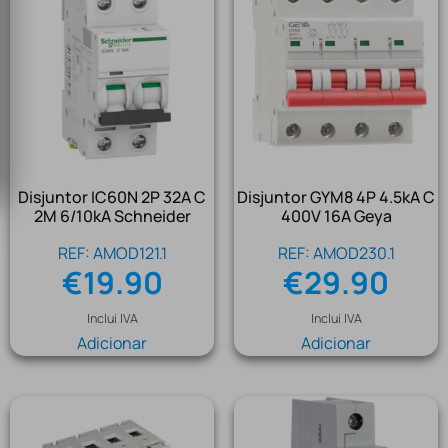
Disjuntor IC60N 2P 32A C
Disjuntor GYM8 4P 4.5kA C
2M 6/10kA Schneider
400V 16A Geya
REF: AMOD121.1
REF: AMOD230.1
€
19.90
€
29.90
Inclui IVA
Inclui IVA
Adicionar
Adicionar