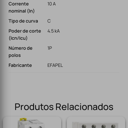
Corrente
10 A
nominal (In)
Tipo de curva
C
Poder de corte
4.5 kA
(Icn/Icu)
Número de
1P
polos
Fabricante
EFAPEL
Produtos Relacionados