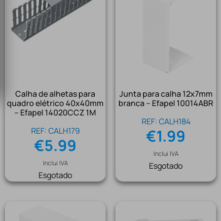
Calha de alhetas para
Junta para calha 12x7mm
quadro elétrico 40x40mm
branca – Efapel 10014ABR
– Efapel 14020CCZ 1M
REF: CALH184
REF: CALH179
€
1.99
€
5.99
Inclui IVA
Inclui IVA
Esgotado
Esgotado