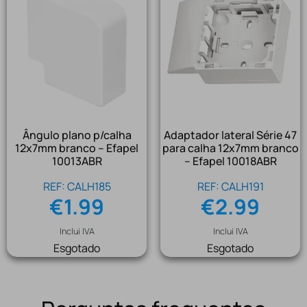
Ângulo plano p/calha
Adaptador lateral Série 47
12x7mm branco – Efapel
para calha 12x7mm branco
10013ABR
– Efapel 10018ABR
REF: CALH185
REF: CALH191
€
1.99
€
2.99
Inclui IVA
Inclui IVA
Esgotado
Esgotado