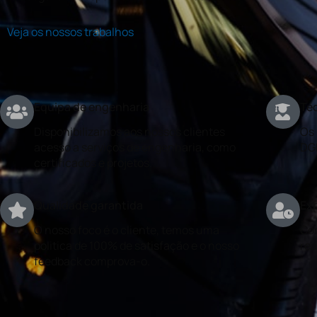
Veja os nossos trabalhos
Equipa de engenharia
Téc
Disponibilizamos aos nossos clientes
Os 
acesso a serviços de engenharia, como
DG
certificados e projetos.
Qualidade garantida
Exp
O nosso foco é o cliente, temos uma
Con
politica de 100% de satisfação e o nosso
rea
feedback comprova-o.