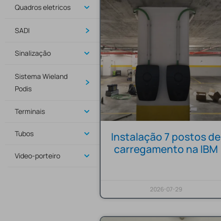
Quadros eletricos
SADI
Sinalização
Sistema Wieland
Podis
Terminais
Tubos
Instalação 7 postos de
carregamento na IBM
Video-porteiro
2026-07-29