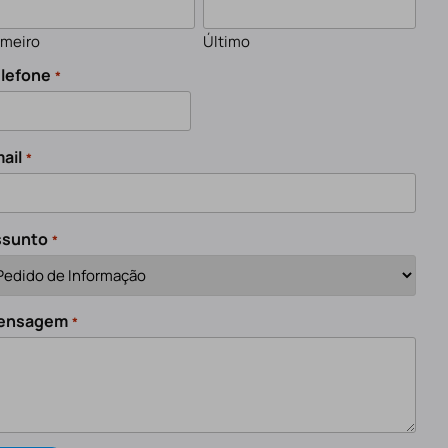
imeiro
Último
lefone
*
ail
*
ssunto
*
ensagem
*