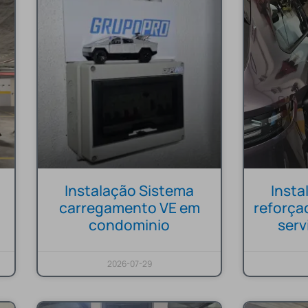
Instalação Sistema
Inst
carregamento VE em
reforça
condominio
ser
2026-07-29