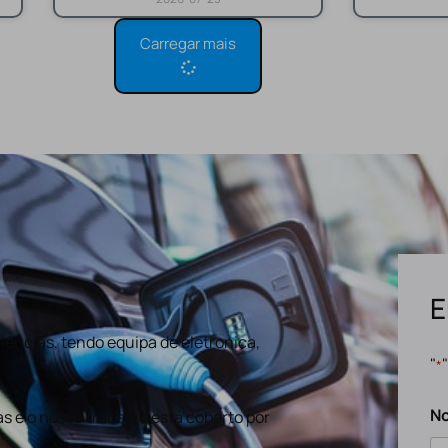
Carregar mais
E
ências, tendo equipa de eletronica,
"
*
N
s e o nosso trabalho está coberto por