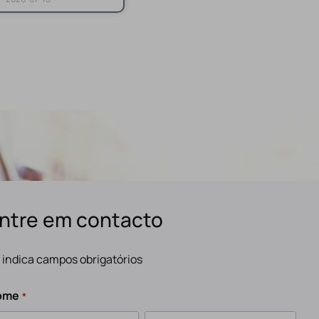
ntre em contacto
" indica campos obrigatórios
ome
*