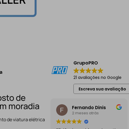
GrupoPRO
ia
21 avaliações no Google
Escreva sua avaliação
osto de
m moradia
Fernando Dinis
2 meses atrás
to de viatura elétrica