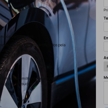
Pr
Te
nicos certificados
Em
nossos técnicos são certificados pela
EG e a ANACOM
A
eriência
M
tamos com milhares de serviços
lizados com sucesso.