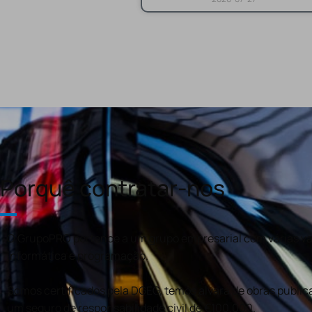
Porquê contratar-nos
O GrupoPRO pertence a um grupo empresarial com várias val
informática e programação.
Somos certificados pela DGEG, temos alvará de obras publica
um seguro de responsabilidade civil de €100.000.