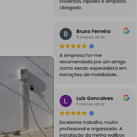
Eficiência, rapidez e simpatia.
Obrigado.
Bruno Ferreira
5 meses atrás
A empresa foi-me
recomendada por um amigo
como sendo especialista em
instações de mobilidade
elétrica e desde o inicio foram
sempre bastante
profissionais, comunicativos e
Luis Goncalves
disponiveis para todas as
5 meses atrás
minhas dúvidas.
A instalação de tomada
Excelente trabalho, muito
reforçada em garagem
profissional e organizado. A
partilhada correu na
instalação da minha wallbox