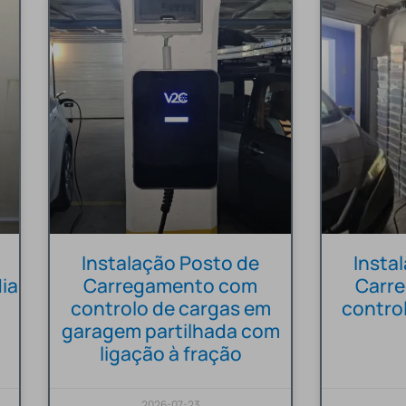
Instalação Posto de
Insta
ia
Carregamento com
Carr
controlo de cargas em
contro
garagem partilhada com
ligação à fração
2026-07-23